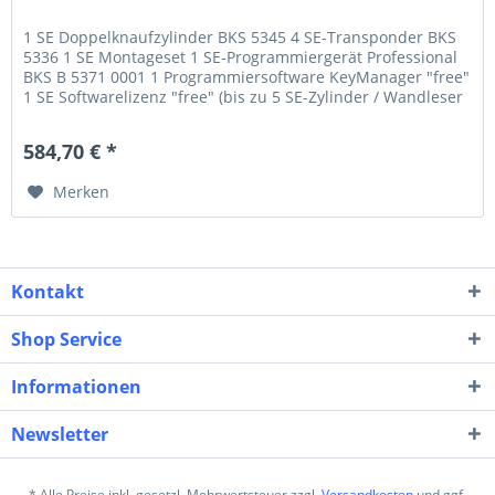
1 SE Doppelknaufzylinder BKS 5345 4 SE-Transponder BKS
5336 1 SE Montageset 1 SE-Programmiergerät Professional
BKS B 5371 0001 1 Programmiersoftware KeyManager "free"
1 SE Softwarelizenz "free" (bis zu 5 SE-Zylinder / Wandleser
und /...
584,70 € *
Merken
Kontakt
Shop Service
Informationen
Newsletter
* Alle Preise inkl. gesetzl. Mehrwertsteuer zzgl.
Versandkosten
und ggf.