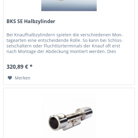
BKS SE Halbzylinder
Bei Knaufhalbzylindern spielen die ver­schie­de­nen Mon­
tage­arten eine ent­schei­dende Rolle. So kann bei Schlüs­
selschaltern oder Flucht­tür­termi­nals der Knauf oft erst
nach Mon­tage der Abde­ckung mon­tiert werden. Dies
gelingt nur,...
320,89 € *
Merken