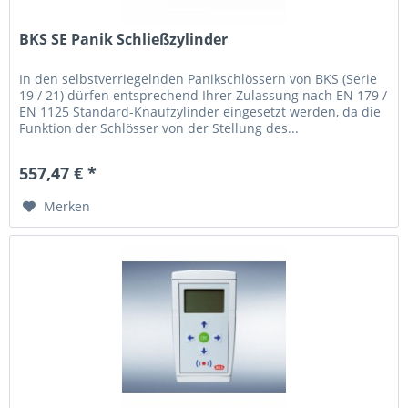
BKS SE Panik Schließzylinder
In den selbst­ver­riegelnden Panik­schlös­sern von BKS (Serie
19 / 21) dürfen ent­spre­chend Ihrer Zu­las­sung nach EN 179 /
EN 1125 Stan­dard-Knauf­zylinder ein­ge­setzt werden, da die
Funk­tion der Schlösser von der Stel­lung des...
557,47 € *
Merken