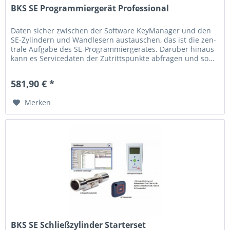
BKS SE Programmiergerät Professional
Daten sicher zwi­schen der Software­ KeyManager und den
SE-Zylindern und Wand­le­sern aus­tau­schen, das ist die zen­
trale Auf­gabe des SE-Pro­grammierge­rätes. Dar­über hinaus
kann es Service­daten der Zutritts­punkte abfragen und so...
581,90 € *
Merken
BKS SE Schließzylinder Starterset