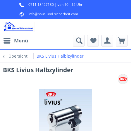
0711 18427130 | von 10 - 15 Uhr
info@haus-und-sicherheit.com
Menü
Übersicht
BKS Livius Halblzylinder
BKS Livius Halbzylinder