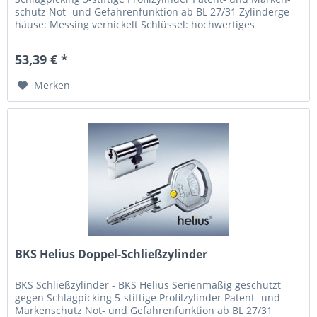
schutz Not- und Gefah­renfunk­tion ab BL 27/31 Zylinderge­
häuse: Mes­sing ver­ni­ckelt Schlüs­sel: hoch­wer­tiges
Neusilber...
53,39 € *
Merken
BKS Helius Doppel-Schließzylinder
BKS Schließzylinder - BKS Helius Seri­en­mäßig geschützt
gegen Schlagpi­cking 5-stif­tige Pro­filzylinder Patent- und
Marken­schutz Not- und Gefah­renfunk­tion ab BL 27/31