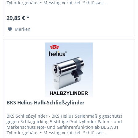
Zylinderge­häuse: Mes­sing ver­ni­ckelt Schlüs­sel:...
29,85 € *
Merken
BKS Helius Halb-Schließzylinder
BKS Schließzylinder - BKS Helius Seri­en­mäßig geschützt
gegen Schlagpi­cking 5-stif­tige Pro­filzylinder Patent- und
Marken­schutz Not- und Gefah­renfunk­tion ab BL 27/31
Zylinderge­häuse: Mes­sing ver­ni­ckelt Schlüs­sel:...