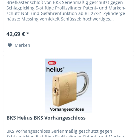
Briefkastenschloß von BKS Seri­en­mäßig geschützt gegen
Schlagpi­cking 5-stif­tige Pro­filzylinder Patent- und Marken­
schutz Not- und Gefah­renfunk­tion ab BL 27/31 Zylinderge­
häuse: Mes­sing ver­ni­ckelt Schlüs­sel: hoch­wer­tiges...
42,69 € *
Merken
BKS Helius BKS Vorhängeschloss
BKS Vorhängeschloss Seri­en­mäßig geschützt gegen
Schlagpi­cking 5-stif­tige Pro­filzylinder Patent- und Marken­