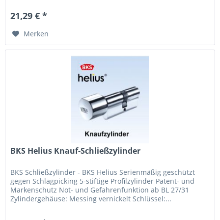
21,29 € *
Merken
BKS Helius Knauf-Schließzylinder
BKS Schließzylinder - BKS Helius Seri­en­mäßig geschützt
gegen Schlagpi­cking 5-stif­tige Pro­filzylinder Patent- und
Marken­schutz Not- und Gefah­renfunk­tion ab BL 27/31
Zylinderge­häuse: Mes­sing ver­ni­ckelt Schlüs­sel:...