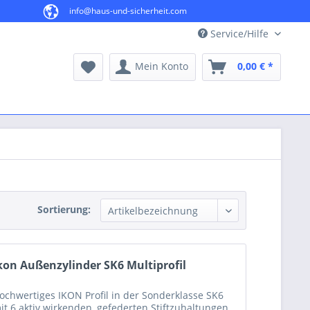
info@haus-und-sicherheit.com
Service/Hilfe
Mein Konto
0,00 € *
Sortierung:
kon Außenzylinder SK6 Multiprofil
ochwertiges IKON Profil in der Sonderklasse SK6
it 6 aktiv wirkenden, gefederten Stiftzuhaltungen.