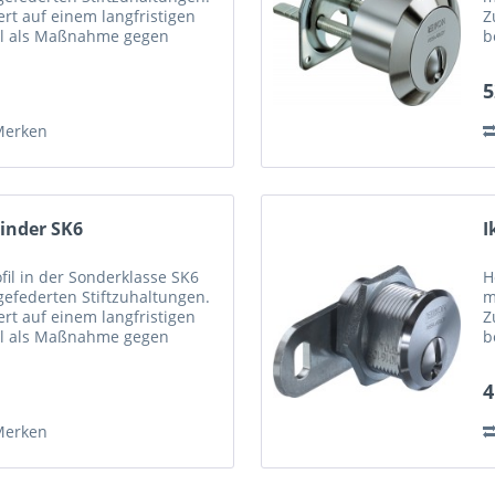
ert auf einem langfristigen
Z
ell als Maßnahme gegen
b
ffnungstechniken...
C
5
Merken
linder SK6
I
il in der Sonderklasse SK6
H
 gefederten Stiftzuhaltungen.
m
ert auf einem langfristigen
Z
ell als Maßnahme gegen
b
ffnungstechniken...
C
4
Merken