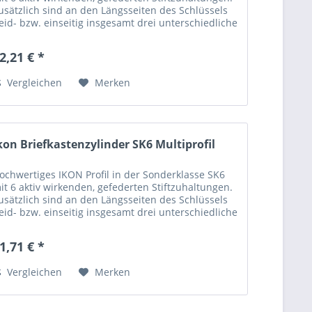
usätzlich sind an den Längsseiten des Schlüssels
eid- bzw. einseitig insgesamt drei unterschiedliche
odierungsarten platziert. Diese...
2,21 € *
Vergleichen
Merken
kon Briefkastenzylinder SK6 Multiprofil
ochwertiges IKON Profil in der Sonderklasse SK6
it 6 aktiv wirkenden, gefederten Stiftzuhaltungen.
usätzlich sind an den Längsseiten des Schlüssels
eid- bzw. einseitig insgesamt drei unterschiedliche
odierungsarten platziert. Diese...
1,71 € *
Vergleichen
Merken