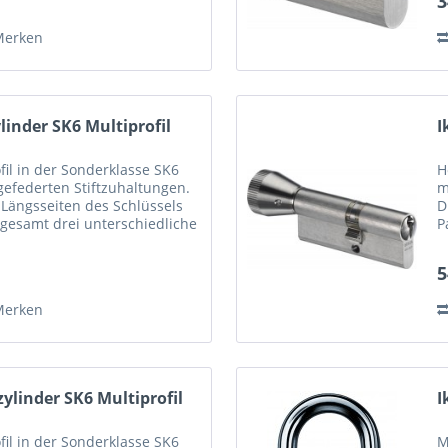
3
Merken
linder SK6 Multiprofil
I
il in der Sonderklasse SK6
H
 gefederten Stiftzuhaltungen.
m
 Längsseiten des Schlüssels
D
nsgesamt drei unterschiedliche
P
rt. Diese...
a
5
Merken
ylinder SK6 Multiprofil
I
il in der Sonderklasse SK6
M