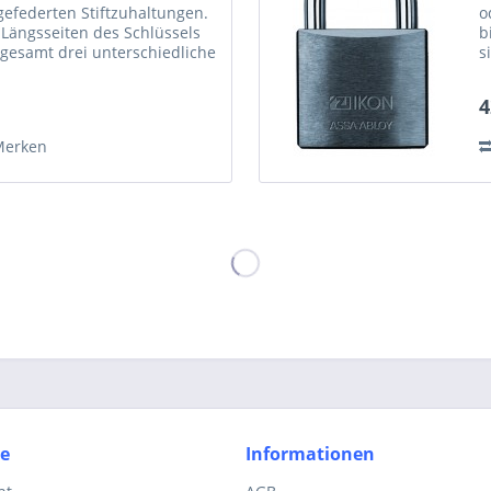
 gefederten Stiftzuhaltungen.
o
 Längsseiten des Schlüssels
b
nsgesamt drei unterschiedliche
s
rt. Diese...
u
4
Merken
ce
Informationen