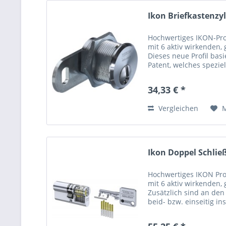
Ikon Briefkastenzy
Hochwertiges IKON-Prof
mit 6 aktiv wirkenden,
Dieses neue Profil basi
Patent, welches spezi
aktuelle und gängige Ö
34,33 € *
Vergleichen
Ikon Doppel Schlie
Hochwertiges IKON Prof
mit 6 aktiv wirkenden,
Zusätzlich sind an den
beid- bzw. einseitig i
Codierungsarten platzie