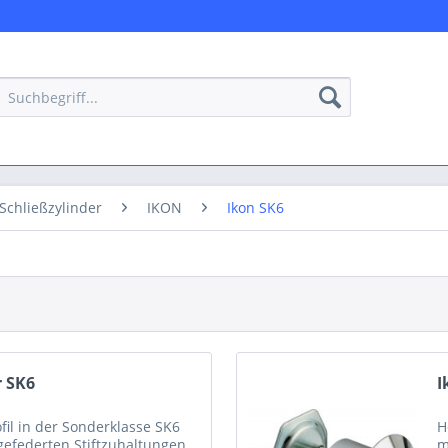
Schließzylinder
IKON
Ikon SK6
r SK6
I
il in der Sonderklasse SK6
H
 gefederten Stiftzuhaltungen.
m