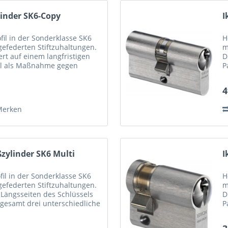
linder SK6-Copy
I
il in der Sonderklasse SK6
H
 gefederten Stiftzuhaltungen.
m
ert auf einem langfristigen
D
ell als Maßnahme gegen
P
ffnungstechniken...
a
4
Merken
ßzylinder SK6 Multi
I
il in der Sonderklasse SK6
H
 gefederten Stiftzuhaltungen.
m
 Längsseiten des Schlüssels
D
nsgesamt drei unterschiedliche
P
rt. Diese...
a