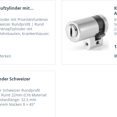
fzylinder mit...
K
A
nder mit Prioritätsfunktion
K
eizer Rundprofil | Rund
S
knopfzylinder mit
2
r Wohnbauten, Krankenhäuser,
S
. Dieser Zylinder ist mit...
N
g
1
Merken
nder Schweizer
r Schweizer Rundprofil
| Rund 22mm (CH) Material:
andardlänge: 32.5 mm
barem Nocken 8 × 45°
hend Mit gehärteten