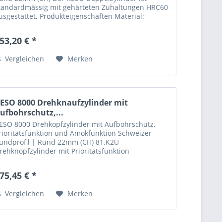
tandardmässig mit gehärteten Zuhaltungen HRC60
usgestattet. Produkteigenschaften Material:
essing Standardfärbung: matt vernickelt...
53,20 € *
Vergleichen
Merken
ESO 8000 Drehknaufzylinder mit
ufbohrschutz,...
ESO 8000 Drehkopfzylinder mit Aufbohrschutz,
rioritätsfunktion und Amokfunktion Schweizer
undprofil | Rund 22mm (CH) 81.K2U
rehknopfzylinder mit Prioritätsfunktion
ür Wohnbauten, Krankenhäuser, Alters- und
flegeheime. Dieser...
75,45 € *
Vergleichen
Merken