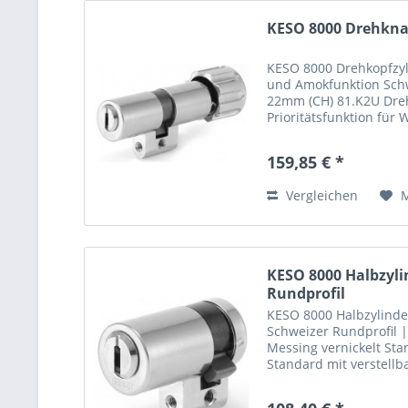
KESO 8000 Drehknau
KESO 8000 Drehkopfzyli
und Amokfunktion Schw
22mm (CH) 81.K2U Dreh
Prioritätsfunktion fü
Alters- und Pflegeheime
159,85 € *
Vergleichen
KESO 8000 Halbzyli
Rundprofil
KESO 8000 Halbzylinde
Schweizer Rundprofil 
Messing vernickelt St
Standard mit verstell
Stulpgewinde durchge
Zuhaltungen HRC60...