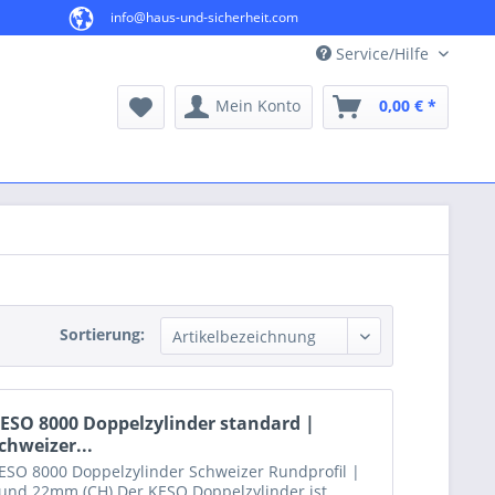
info@haus-und-sicherheit.com
Service/Hilfe
Mein Konto
0,00 € *
Sortierung:
ESO 8000 Doppelzylinder standard |
chweizer...
ESO 8000 Doppelzylinder Schweizer Rundprofil |
und 22mm (CH) Der KESO Doppelzylinder ist