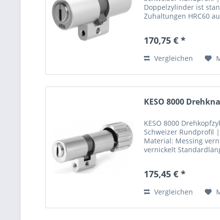
Doppelzylinder ist st
Zuhaltungen HRC60 aus
Produkteigenschaften 
Standardfärbung: matt.
170,75 € *
Vergleichen
KESO 8000 Drehknau
KESO 8000 Drehkopfzyl
Schweizer Rundprofil 
Material: Messing vern
vernickelt Standardlän
gehärteten Zuhaltung
Produktbeschreibung D
175,45 € *
Vergleichen