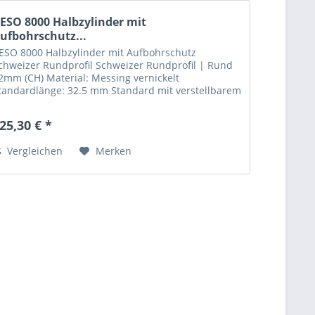
ESO 8000 Halbzylinder mit
ufbohrschutz...
ESO 8000 Halbzylinder mit Aufbohrschutz
chweizer Rundprofil Schweizer Rundprofil | Rund
2mm (CH) Material: Messing vernickelt
tandardlänge: 32.5 mm Standard mit verstellbarem
ocken 8 × 45° Stulpgewinde durchgehend Mit
ehärteten...
25,30 € *
Vergleichen
Merken