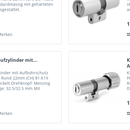
andardmässig mit gehärteten
s
gestattet.
a
Material: Messing
M
..
1
Merken
fzylinder mit...
K
A
inder mit Aufbohrschutz
K
| Rund 22mm (CH) 81.K19
P
ickelt Drehknopf: Messing
R
ge: 32.5/32.5 mm Mit
D
en HRC60
f
er...
P
1
Merken