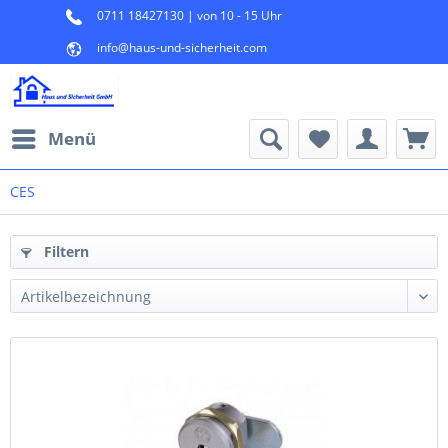
0711 18427130 | von 10 - 15 Uhr
info@haus-und-sicherheit.com
Menü
CES
Filtern